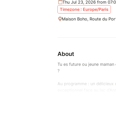
Thu Jul 23, 2026 from 07:
Timezone : Europe/Paris
Maison Boho, Route du Port
About
Tu es future ou jeune maman e
?
Au programme : un délicieux d
exceptionnel face au lac d’An
même aventure que toi, celle d
d’échanger, de rire et de crée