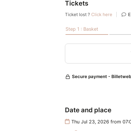
Au menu : de la bonne humeur,
Tickets
éclats de rire garantis ! Tu r
belles énergies pour le reste 
Parce que les plus beaux mome
réservée à seulement 9 femme
conviviale.
Date and place
Thu Jul 23, 2026 from 07: