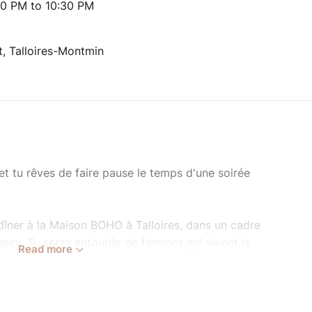
00 PM to 10:30 PM
, Talloires-Montmin
t tu rêves de faire pause le temps d'une soirée
îner à la Maison BOHO à Talloires, dans un cadre
necy. Tu seras entourée de femmes qui vivent la
Read more
e leur maternité. L’occasion parfaite de souffler,
r de belles rencontres ✨