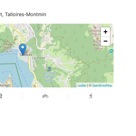
t, Talloires-Montmin
+
−
| ©
Leaflet
OpenStreetMap