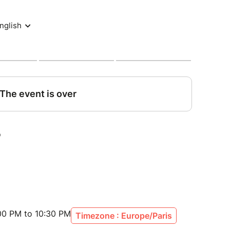
 des conversations qui font du bien et des
epartiras le cœur léger, reboostée et remplie de
de ta semaine ☀️
nts se vivent en petit comité, cette soirée est
s, pour préserver une ambiance intimiste et
00 PM to 10:30 PM
Timezone : Europe/Paris