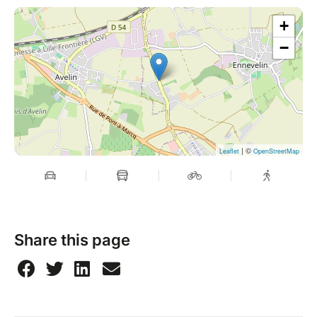
+
−
| ©
Leaflet
OpenStreetMap
Share this page