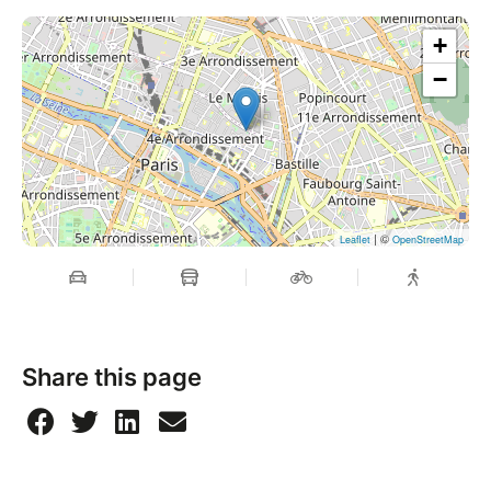
+
−
| ©
Leaflet
OpenStreetMap
Share this page