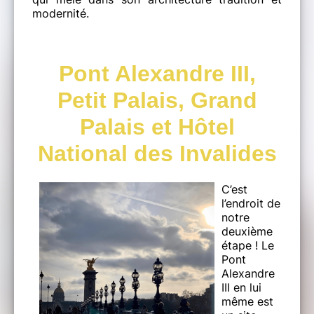
modernité.
Pont Alexandre III,
Petit Palais, Grand
Palais et Hôtel
National des Invalides
C’est
l’endroit de
notre
deuxième
étape ! Le
Pont
Alexandre
III en lui
même est