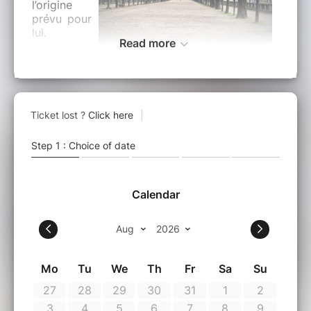
l’origine
prévu pour
lui.
Read more
Découvrons ensemble ses vestiges et le
prestige qu’il pouvait revêtir. De l’autre côté de
la Seine, la gare d’Orsay regardait le château.
L’ancienne gare est devenue Musée, alors
qu’elle était aussi destinée à tomber en ruines.
Le choix t’appartiens.
Il existe en réalité 8 Louvres, 8 temporalités
différentes à travers lesquels ont existés le
Louvre, et qui aujourd’hui en font un tout si
disparate, mais si exceptionnel. Découvrons
ensemble ces états qui ensemble fondent
aujourd’hui le plus grand musée du monde.