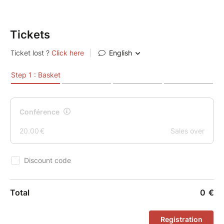
transmission. Nous croyons en la force du réseau et
de l'action collective pour faire bouger les lignes.
Tickets
Nos Invités & Intervenants d'exception :
Pour débattre de ce sujet crucial, nous avons le
privilège d'accueillir des personnalités engagées et
des experts reconnus :
- Mme Muriel Pénicaut : Marraine de l'événement,
ancienne Ministre du Travail, ambassadrice auprès de
l'OCDE, dirigeante d'entreprise et personnalité
profondément engagée.
- M. Alain Di Crescenzo : Président de CCI France.
- M. Assad El Akremi : Directeur adjoint de TSM
Research et Professeur des universités en sciences
de gestion.
- M. Alain Morice : Expert du monde de l'entreprise
avec 37 ans d'expérience en tant que DRH dans de
grands groupes industriels.