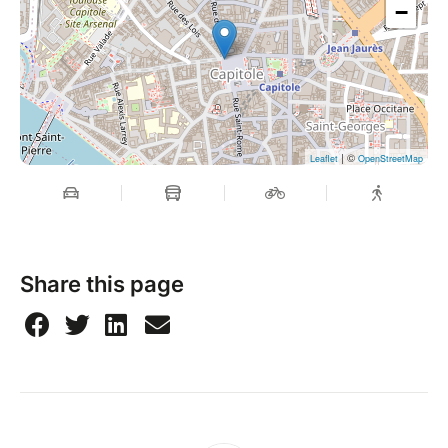
−
| ©
Leaflet
OpenStreetMap
Share this page