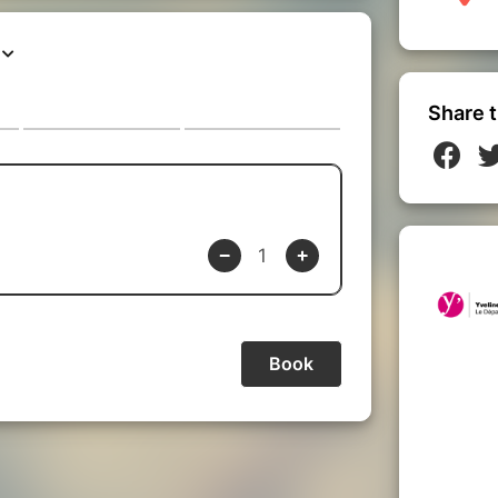
Share t