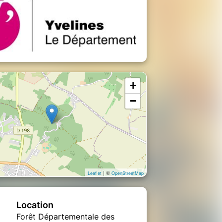
+
−
| ©
Leaflet
OpenStreetMap
Location
Forêt Départementale des