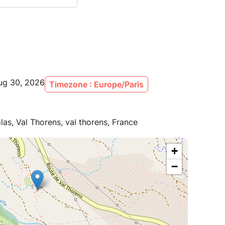
ug 30, 2026
Timezone : Europe/Paris
as, Val Thorens, val thorens, France
+
−