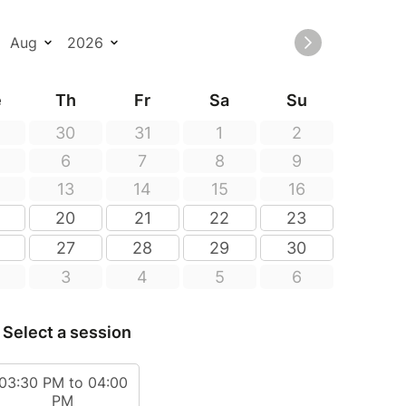
ps, la traite des chèvres sera annulée et
.
D'HYGIENE, VOUS NE POURREZ PAS
 DES CHEVRES (TOUCHER LES PIS DES