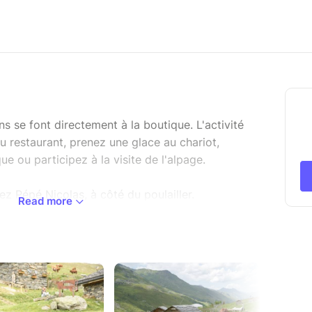
ons se font directement à la boutique. L'activité
u restaurant, prenez une glace au chariot,
ue ou participez à la visite de l'alpage.
ez Pépé Nicolas, à côté du poulailler.
Read more
ver au restaurant dans la semaine, vous prévoyez
heter des produits dans notre boutique, vous
 la traite des chèvres, vous êtes directement