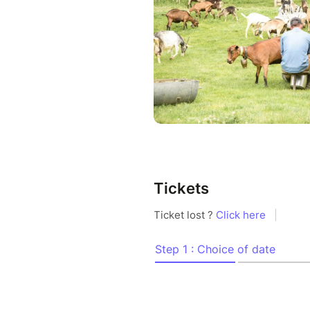
inscrits.
Plongez dans l'univers de notr
chèvres ! Rejoignez-nous pou
découvrirez le travail des berg
À quoi vous attendre :
Echanges avec les alpagist
chèvres, leur quotidien e
Vous passerez un moment 
pourrez caresser et appro
Tickets
Une expérience authentiq
Dégustation de fromages 
Remarques :
Nous vous remercions
avant 15h30 sur site,
alentours de 15h30.