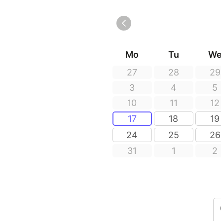
En cas de mauvais tem
vous serez remboursé
POUR DES RAISONS 
REALISER LA TRAITE
ANIMAUX).