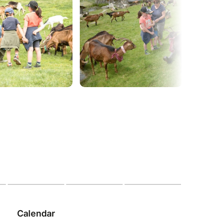
e ferme d'Alpage en assistant à la traite des
r une expérience enrichissante où vous
ers et la vie à la ferme.
es sur : le processus de la traite des
n alpage et la vie des animaux
privilégié auprès des chèvres, que vous
cher de près.
ue au cœur de la nature
produits directement sur place
 de vous présenter un peu
 la traite des chèvres commencera aux