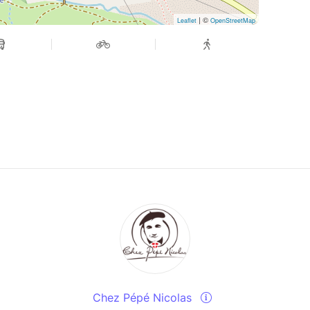
| ©
Leaflet
OpenStreetMap
Chez Pépé Nicolas