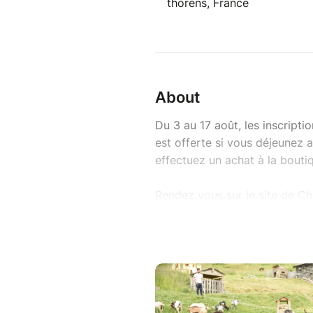
thorens, France
About
Du 3 au 17 août, les inscripti
est offerte si vous déjeunez a
effectuez un achat à la boutiq
Rendez vous sur le site de Ch
15h30 - Durée : 30 minutes
Vous avez une table de réser
de prendre un goûter ou d'ac
n'avez pas besoin de réserver