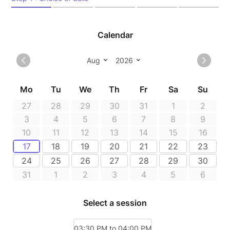
des chèvres, que vous pourrez caresser et
approcher de près.
Une expérience authentique au cœur de la
nature
Dégustation de fromages produits
directement sur place
Remarques :
Nous vous remercions de vous
présenter un peu avant 15h30 sur
site, la traite des chèvres
commencera aux alentours de 15h30.
En cas de mauvais temps, la traite
des chèvres sera annulée et vous
serez remboursé.
POUR DES RAISONS D'HYGIENE,
VOUS NE POURREZ PAS REALISER
LA TRAITE DES CHEVRES (TOUCHER