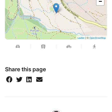
−
| ©
Leaflet
OpenStreetMap
Share this page