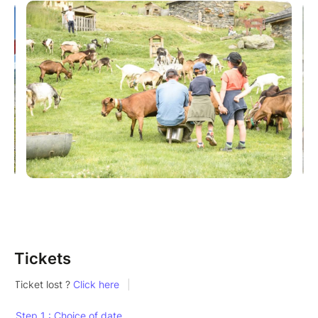
15h30 - Durée : 30 minutes
Vous avez une table de réserver au restaurant dans la
semaine, vous prévoyez de prendre un goûter ou
d'acheter des produits dans notre boutique, vous
n'avez pas besoin de réserver la traite des chèvres,
vous êtes directement inscrits.
Plongez dans l'univers de notre ferme d'Alpage en
assistant à la traite des chèvres ! Rejoignez-nous
pour une expérience enrichissante où vous
découvrirez le travail des bergers et la vie à la ferme.
À quoi vous attendre :
Echanges avec les alpagistes sur :
Tickets
le processus de la traite des chèvres, leur
quotidien en alpage et la vie des animaux
Vous passerez un moment privilégié auprès