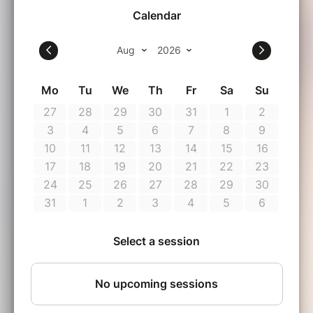
l'agitation parisienne, elle recroise son amour
de jeunesse. Ses souvenirs ressurgissent et
ses certitudes vacillent…
Film d'Ouverture, Festival de Cannes 2025
Cécile staat op het punt haar droom te
verwezenlijken: de opening van haar eigen
gastronomisch restaurant. Onverwachts moet
ze terugkeren naar haar geboortedorp. Ver
weg van de drukte van Parijs loopt ze daar
haar jeugdliefde weer tegen het lijf. Oude
herinneringen komen boven en haar
zekerheden beginnen te wankelen…
Openingsfilm, Cannes Film Festival 2025