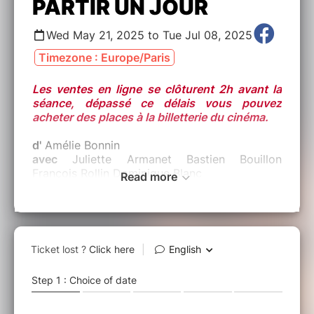
PARTIR UN JOUR
Wed May 21, 2025 to Tue Jul 08, 2025
Timezone : Europe/Paris
Les ventes en ligne se clôturent 2h avant la
séance, dépassé ce délais vous pouvez
acheter des places à la billetterie du cinéma.
d'
Amélie Bonnin
avec
Juliette Armanet Bastien Bouillon
François Rollin Dominique Blanc
Read more
Origine :
FR
Date de sortie :
21/05/2025
Durée :
1h35 - VO ST-NL
Synopsis :
Alors que Cécile s’apprête à réaliser son rêve,
ouvrir son propre restaurant gastronomique,
elle doit rentrer dans le village de son enfance
à la suite de l'infarctus de son père. Loin de