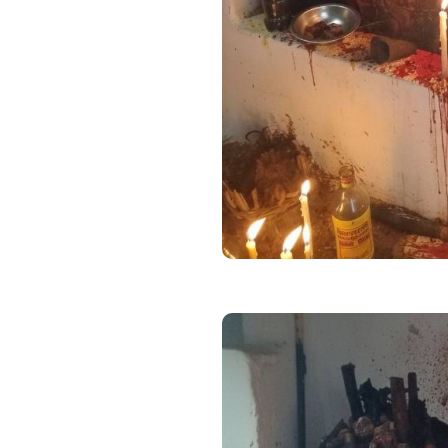
partnerzusammenführung schn
oder eine erfolgreiche Partn
sind Sie bei mir richtig. Ich b
Meine Arbeit ist darauf ausge
wieder zu stärken, damit die 
Beziehung auf einer neuen, h
Ich biete Ihnen eine Partner
Zufriedenheitsgarantie und a
durchgeführten Arbeiten. So se
ausführe.
Meine Arbeiten sind auf sofor
meiner Klienten berichten von
Genau deshalb vertrauen mir
vielen anderen Ländern.
Meine Spezialgebiete sind:
Partnerzusammenführung 
Partnerrückführung und E