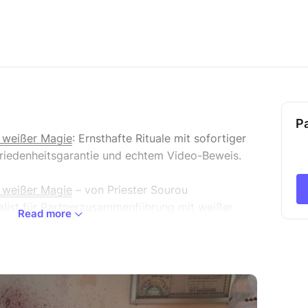
P
 weißer Magie
: Ernsthafte Rituale mit sofortiger
riedenheitsgarantie und echtem Video-Beweis.
 weißer Magie
– von Priester Sourou
ialist für Partnerzusammenführung mit weißer
Read more
ückführung, Voodoo-Rituale und traditionelle
45 Jahren Erfahrung. Ich helfe Menschen, die
iebeskummer oder einer belasteten Beziehung
ernsthafte und diskrete Weise zurückgewinnen