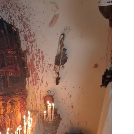
tnerzusammenführung durch Rituale, die ich
äzision auf jede persönliche Situation abstimme.
ichen Standardritualen, sondern mit echter,
xis, deren Geheimnisse seit Generationen bewahrt
agie für Liebesfragen, Liebeszauber
ale der weißen Magie und traditionelle Voodoo-
chnelle und starke Ergebnisse zu erzielen.
 durch und arbeite mit natürlichen spirituellen
, geheimen magischen Blättern, besonderen
 weiteren Ritualelementen, die ich nicht
erigen Fällen nutze ich auch starke traditionelle
ockaden, Rivalen oder belastende Einflüsse zu
ng aus weißer Magie Partnerzusammenführung
itualarbeit macht meine Arbeit besonders intensiv
erzusammenführung, eine