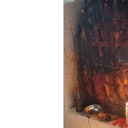
Liebeszauber Partnerzu
Partnerzusammenführun
Partnerzusammenführung 
Trennungsrituale gegen R
Schutzrituale für Liebe u
spirituelle Reinigung und
Wenn Sie Ihre Liebe nicht auf
helfe Ihnen mit echter spiritu
einsetzender Ritualkraft.
Kontaktieren Sie mich jetzt
Website:
https://liebeszaube
WhatsApp:
https://wa.me/49
#Liebe #Beziehung #Glück #P
#Trennung #Zusammenführen