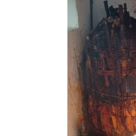
Meine Spezialität ist die Par
individuell und mit großer Pr
Ich arbeite nicht mit gewöhnl
überlieferter spiritueller Pra
werden. Ich verbinde weiße M
Partnerzusammenführung, ritu
Partnerzusammenführung, um s
Ich führe meine Rituale selbst
Mitteln wie roten Kolanüssen
Pulvern, magischen Düften und
öffentlich offenlege. In schwi
Voodoo-Arbeiten, um tiefe Bl
lösen. Genau diese Verbindu
und kraftvoller spiritueller R
und wirksam.
Wenn Sie eine seriöse Partn