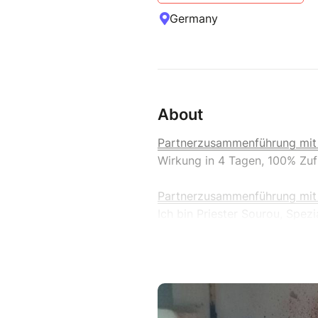
Germany
About
Partnerzusammenführung mit
Wirkung in 4 Tagen, 100% Zuf
Partnerzusammenführung mit
Ich bin Priester Sourou, Spez
Magie, Liebeszauber, Partnerr
spirituelle Arbeiten mit über 
unter Trennung, Funkstille, L
leiden und ihren Partner auf 
möchten.