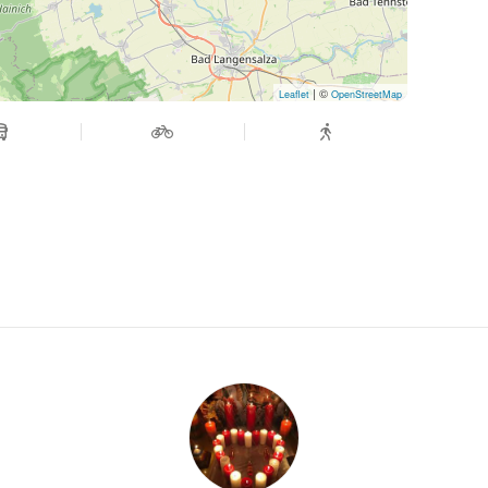
| ©
Leaflet
OpenStreetMap