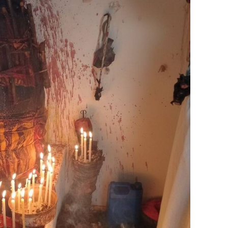
sammenführung
g Voodoo
Ritual
ivalen
nd Beziehung
 Herzöffnung
geben wollen, dann warten Sie nicht länger. Ich
eller Erfahrung, traditioneller Magie und sofort
r-voodoo.de/
15784364021
artnerschaft #Vertrauen #Liebeskummer
 #ExZurück #Partnerzusammenführung