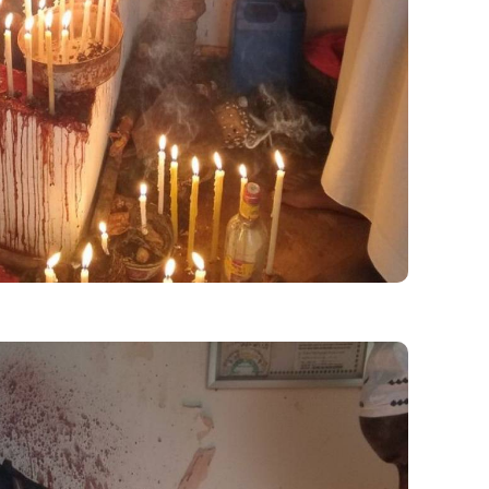
ell, eine partnerzusammenführung sehr schnell
erzusammenführung mit Ritualen suchen, dann
egleite Sie persönlich, diskret und professionell.
richtet, Liebe, Vertrauen, Nähe und Sehnsucht
Rückkehr Ihres Partners möglich wird und Ihre
armonischen Grundlage weitergehen kann.
zusammenführung mit Garantie, eine 100 %
uf Wunsch originale Bilder und Videobeweise der
hen Sie selbst, dass ich die Rituale wirklich
tige energetische Wirkung ausgerichtet, und viele
 spürbaren Effekten innerhalb von 4 Tagen.
 Menschen aus Deutschland, der Schweiz und
mit weißer Magie
x zurück