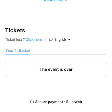
Les cours dans chaque annexe en présentiel
(Mulhouse, Strasbourg, Pont-à-Mousson et
Thionville),
Les demi-journées et journées à thème en
week-end
Tickets
Une réduction avantageuse sur les week-
ends complets à Metz en présentiel et en
ligne.