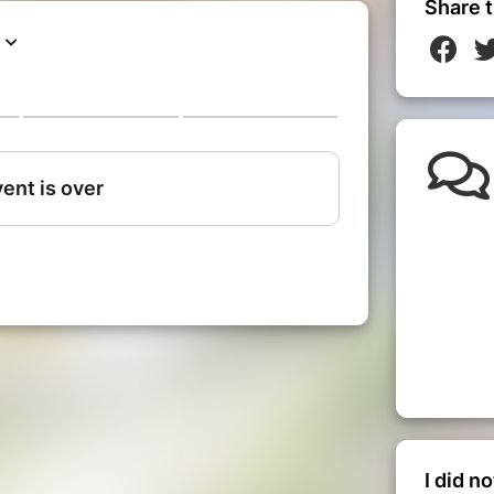
Share t
I did n