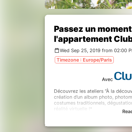
Passez un moment p
l'appartement Clu
Wed Sep 25, 2019 from 02:00 
Timezone : Europe/Paris
Avec
Découvrez les ateliers “À la décou
création d’un album photo, photom
costumes traditionnels, dégustation
réalité virtuelle !*
Rea
Découvrez une expérience immersiv
envie de voyager et de découvrir 