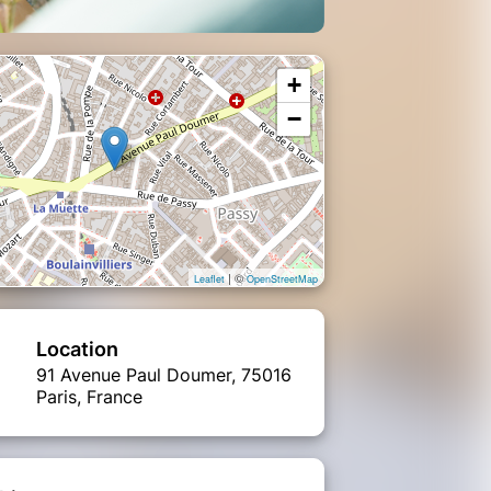
+
−
| ©
Leaflet
OpenStreetMap
Location
91 Avenue Paul Doumer, 75016
Paris, France