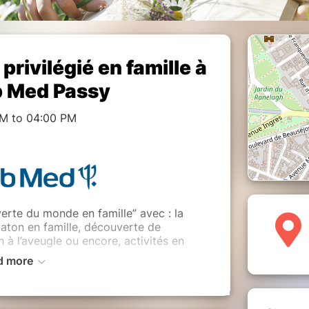
rivilégié en famille à
b Med Passy
PM to 04:00 PM
verte du monde en famille” avec : la
aton en famille, découverte de
 à l’aveugle ou encore, activités en
d more
e pour petits et grands, qui donne
le monde !