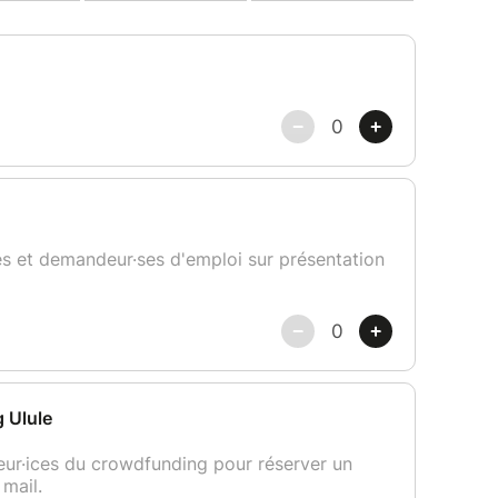
 pour chaque recette en cas d'allergie aux fruits
er est pensé pour être vraiment inclusif.)
écouvrirez les alternatives naturelles aux
liser votre propre mix de farines sans gluten et
ser les sucres naturels à IG bas. Des techniques
 toutes et tous : biscuits, mousses, crèmes,
tion.
lastique ni silicone — simple, reproductible,
 » garanti.
tes réalisées sera envoyé à chacun·e par mail
es ustensiles sont mis à disposition durant le
lé si le nombre de 6 personnes minimum n'est pas