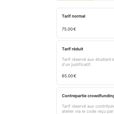
(Des alternatives sont prévues
à coques ou au cacao — l'ateli
Tout au long du cours, vous d
produits animaux, comment réa
sans gommes, et comment utili
professionnelles accessibles à
nappages, pochage et décora
Un montage sans moule, sans p
festif, et avec l'effet « whaou
Un petit livret avec les recet
après le cours.
Les tabliers, couteaux et autr
cours.
* Le cours pourrait être annu