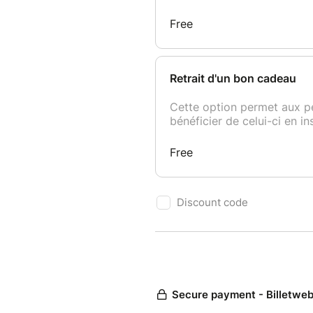
atteint.
Politique d'annulation ou de r
Une annulation moins de 7 jou
l’objet d'aucun remboursement
report si le/la participant·e 
minimum 72h avant la date du
Pour plus d'infos, consultez l