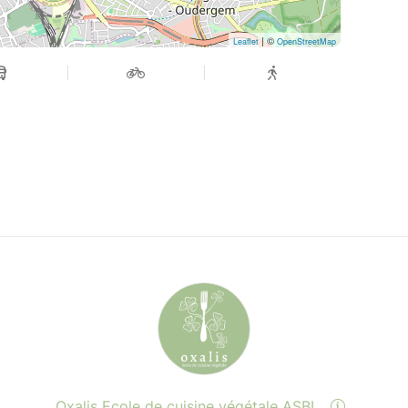
| ©
Leaflet
OpenStreetMap
Oxalis Ecole de cuisine végétale ASBL