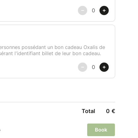
eport :
rs avant le début du cours ne pourra pas faire
. Néanmoins, le cours pourra faire l'objet d'un
en fait la demande par mail ou édite un avoir
 cours.
es
conditions générales de vente
.