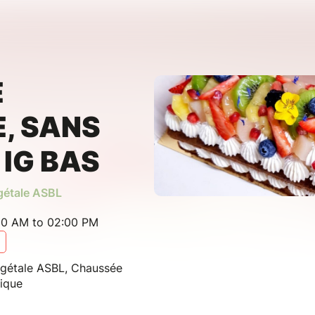
E
, SANS
 IG BAS
égétale ASBL
00 AM to 02:00 PM
végétale ASBL, Chaussée
ique