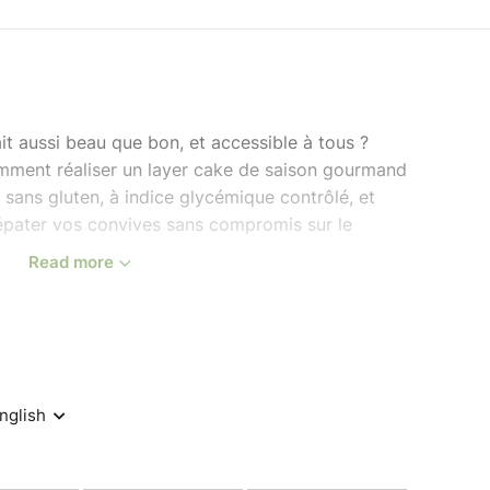
ait aussi beau que bon, et accessible à tous ?
mment réaliser un layer cake de saison gourmand
sans gluten, à indice glycémique contrôlé, et
 épater vos convives sans compromis sur le
Read more
iane Aprile.
ette
le & sauce poire-cacao
e
 pochés élaborés