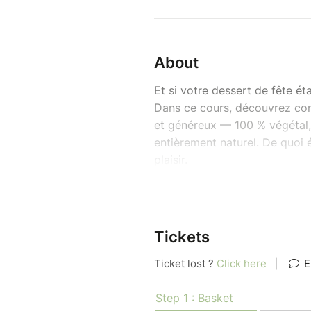
About
Et si votre dessert de fête ét
Dans ce cours, découvrez co
et généreux — 100 % végétal, 
entièrement naturel. De quoi
plaisir.
Cet atelier sera animé par Aur
Au menu :
Biscuit financier à la nois
Tickets
Caramel de dattes
Poires pochées à la vanil
Mousse chocolat-noisett
Nappage neutre & décors