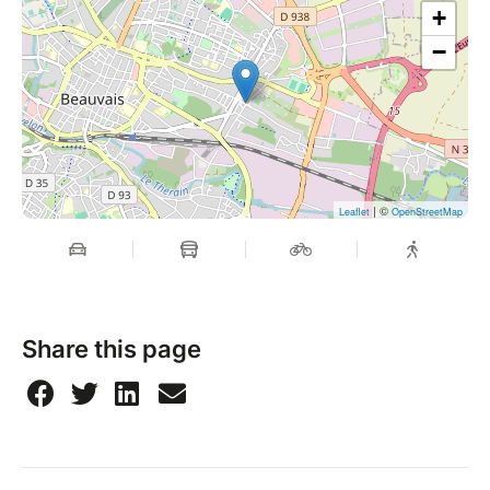
+
−
| ©
Leaflet
OpenStreetMap
Share this page