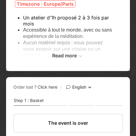
Timezone : Europe/Paris
Un atelier d'1h proposé 2 à 3 fois par
mois
Accessible à tout le monde, avec ou sans
expérience de la méditation.
ous pouvez
Aucun matériel requis : v
vous asseoir sur une chaise ou un
coussin.
Read more
Tenue confortable conseillée, mais pas
obligatoire.
Cet atelier de pratique de méditation de Pleine
Conscience est accessible à tous-tes, qu’elle
que soit votre expérience et votre condition
physique. Je propose
à chaque fois un thème
ou un angle
et je guide une méditation en lien
avec ce thème. Il peut s’agir d’une
pratique de
méditation
assise ou allongée. Je peux aussi
proposer quelques mouvements conscients ou
une pratique de méditation plus informelle
(comme manger en pleine conscience).