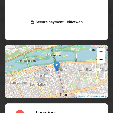
Si vous pratiquez régulièrement la méditation,
si vous avez déjà suivi cet atelier vous
permettra de soutenir votre pratique et de
l’approfondir.
Si vous êtes nouveau dans la pratique, cet
atelier vous offrira un moment de vraie pause
et vous donnera quelques clefs pour mieux
vivre les défis du quotidien.
+
−
Pour en savoir plus, rdv sur mon site :
https://elenazahariev.com
Pour toute question :
contact@elenazahariev.com
- 07 66 61 34 33
| ©
Leaflet
OpenStreetMap
Location