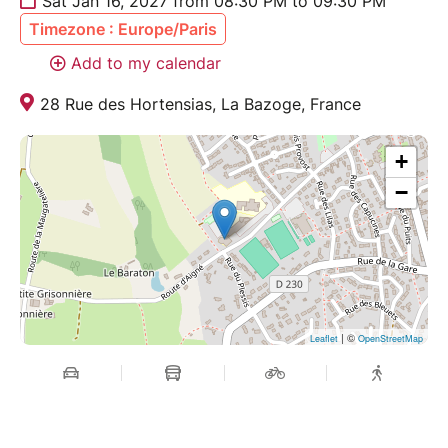
Sat Jan 16, 2027 from 08:30 PM to 09:30 PM
Timezone : Europe/Paris
Add to my calendar
28 Rue des Hortensias, La Bazoge, France
+
−
| ©
Leaflet
OpenStreetMap