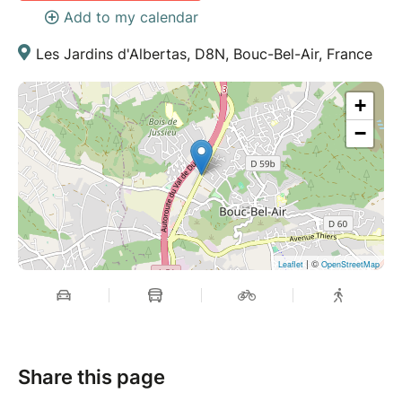
Add to my calendar
Vous venez de loin ? Pensez à co-voiturer ! Pour les
adhérents Unep organisez-vous via les groupe
Les Jardins d'Albertas, D8N, Bouc-Bel-Air, France
Whatsapp.
+
−
| ©
Leaflet
OpenStreetMap
Share this page