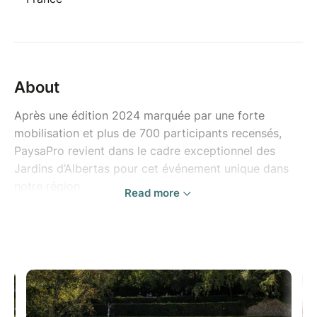
About
Après une édition 2024 marquée par une forte
mobilisation et plus de 700 participants recensés,
PaysaPro revient dans le cadre exceptionnel des
Jardins d’Albertas pour cet événement unique dans
notre région.
Read more
Pensé par et pour les acteurs du paysage, PaysaPro
Méditerranée réunit en un même lieu entreprises du
paysage, fournisseurs, producteurs, organismes de
formation et institutionnels, autour d’un objectif
commun : favoriser les échanges professionnels,
valoriser les savoir-faire et accompagner les
évolutions de notre secteur.