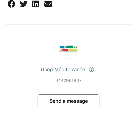
Unep Méditerranée
0442961447
Send a message