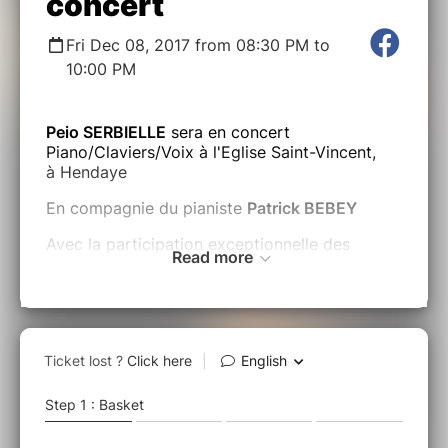
concert
Fri Dec 08, 2017 from 08:30 PM to
10:00 PM
Peio SERBIELLE
sera en concert
Piano/Claviers/Voix à l'Eglise Saint-Vincent,
à Hendaye
En compagnie du pianiste
Patrick BEBEY
Avec la participation exceptionnelle des
Read more
Choeurs
OTSAILAN
(Hendaye),
XARAMELA
(Bayonne) sous la direction de
Marie-Jo
GOUDARD
. Et des enfants de l
'Ecole de la
Ville
, de l
'Ikastola
, et du
collège Irandatz
d'Hendaye
.
En partenariat avec la Ville d'Hendaye, la
Communauté d'Agglomération Pays Basque et
l'Entreprise Sokoa.