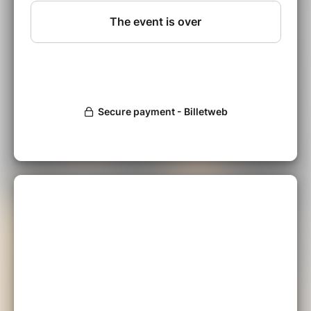
Un Hymne à l'Identité partagée. Un concert à
ne pas manquer
Quelques extraits du dernier
album ZARA
de
Peio Serbielle
et quelques beaux rendez-vous :
Making-of : les musiciens enregistrent
la chanson
Zure Zain
Clip
Zugan
avec Gilles Servat et les
enfants de l'école Diwan de Vannes