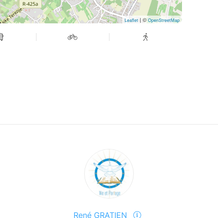
| ©
Leaflet
OpenStreetMap
René GRATIEN