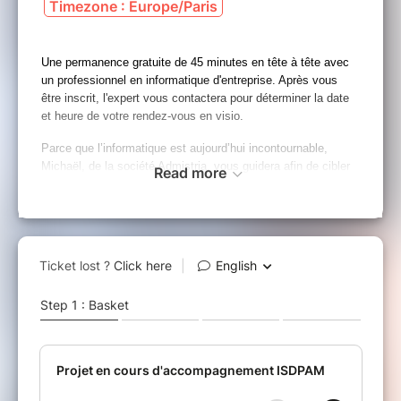
Timezone : Europe/Paris
Une permanence gratuite de 45 minutes en tête à tête avec
un professionnel en informatique d'entreprise. Après vous
être inscrit, l'expert vous contactera pour déterminer la date
et heure de votre rendez-vous en visio.
Parce que l’informatique est aujourd’hui incontournable,
Michaël, de la société Admistria, vous guidera afin de cibler
Read more
le matériel le plus adapté en fonction de vos contraintes et
obligations, il vous apportera également des solutions
avisées dans le but de protéger vos données, et saura vous
conseiller dans votre choix de solutions de messagerie, de
travail collaboratif et de toute autre solution informatique
nécessaire à la conduite de votre activité.