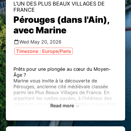
L'UN DES PLUS BEAUX VILLAGES DE
FRANCE
Pérouges (dans l'Ain),
avec Marine
Wed May 20, 2026
Timezone : Europe/Paris
Prêts pour une plongée au cœur du Moyen-
Âge ?
Marine vous invite à la découverte de
Pérouges, ancienne cité médiévale classée
parmi les Plus Beaux Villages de France. En
arpentant les ruelles pavées, à l’intérieur des
remparts, vous ferez un véritable voyage dans
Read more
le temps !
Vous découvrirez le système de fortifications
du village et apprendrez comment Pérouges a