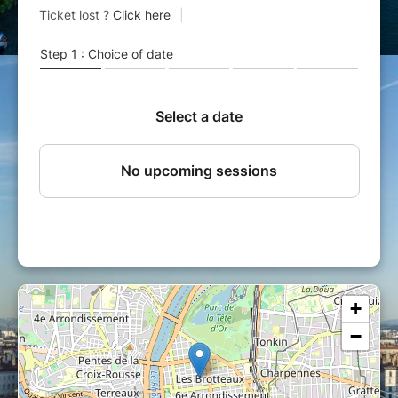
su résister à un siège qui est resté dans les
mémoires !
Vous visiterez l’église fortifiée Sainte-Marie-
Madeleine.
Vous admirerez les belles façades à pans de
bois des anciennes échoppes ainsi que les
maisons de vignerons.
Sur la place principale, vous admirerez entre
autres : l’ancienne halle, le cadran solaire, la
maison du Vieux Saint-Georges (saint patron
de Pérouges), ainsi que l’Hostellerie, qui est la
plus vieille auberge du village !
Ce lieu a d’ailleurs donné naissance à
une spécialité emblématique : la galette de
Pérouges !
Vous apprendrez de nombreuses anecdotes
sur la vie au Moyen-Âge et sur la restauration
+
du village et vous découvrirez également
quels films célèbres y ont été tournés,
−
Pérouges étant encore prisé comme lieu de
décor.
Pour les plus gourmands, vous pouvez opter