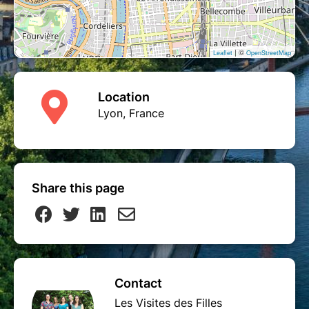
pour un billet avec visite + part de galette.
IMPORTANT : veillez à être bien chaussés et à
ne pas porter de hauts talons car toutes les
| ©
Leaflet
OpenStreetMap
rues du village sont pavées de manière
irrégulière.
Location
Le lieu de rendez-vous sera communiqué par
Lyon, France
mail quelques jours avant la visite.
Share this page
Contact
Les Visites des Filles