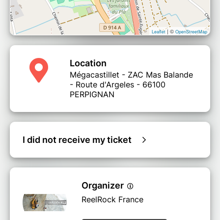
| ©
Leaflet
OpenStreetMap
Location
Mégacastillet - ZAC Mas Balande
- Route d'Argeles - 66100
PERPIGNAN
I did not receive my ticket
Organizer
ReelRock France