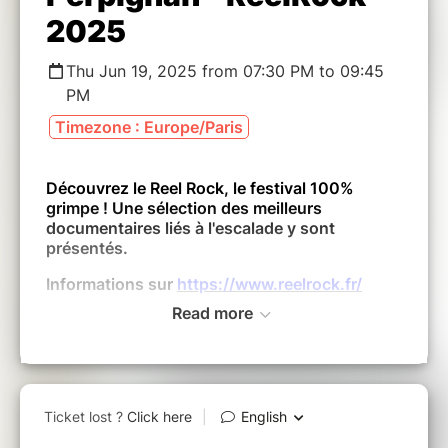
2025
Thu Jun 19, 2025 from 07:30 PM to 09:45
PM
Timezone : Europe/Paris
Découvrez le Reel Rock, le festival 100%
grimpe ! Une sélection des meilleurs
documentaires liés à l'escalade y sont
présentés.
Informations sur
https://www.reelrock.fr/
Read more
Tous les films sont en version originale et
sont intégralement sous-titrés en français.