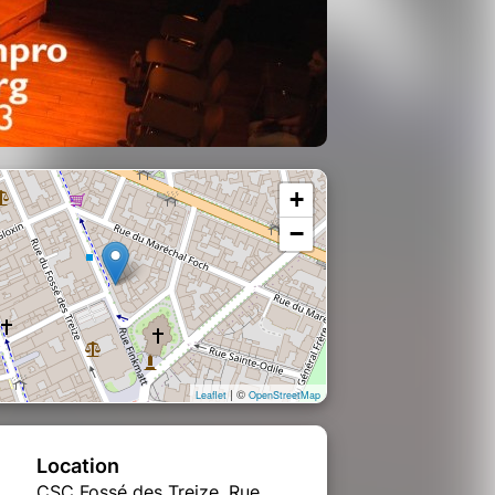
+
−
| ©
Leaflet
OpenStreetMap
Location
CSC Fossé des Treize, Rue