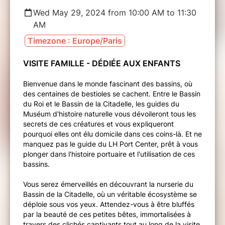
Wed May 29, 2024 from 10:00 AM to 11:30
AM
Timezone : Europe/Paris
VISITE FAMILLE - DÉDI
É
E AUX ENFANTS
Bienvenue dans le monde fascinant des bassins, où
des centaines de bestioles se cachent. Entre le Bassin
du Roi et le Bassin de la Citadelle, les guides du
Muséum d'histoire naturelle vous dévoileront tous les
secrets de ces créatures et vous expliqueront
pourquoi elles ont élu domicile dans ces coins-là. Et ne
manquez pas le guide du LH Port Center, prêt à vous
plonger dans l'histoire portuaire et l'utilisation de ces
bassins.
Vous serez émerveillés en découvrant la nurserie du
Bassin de la Citadelle, où un véritable écosystème se
déploie sous vos yeux. Attendez-vous à être bluffés
par la beauté de ces petites bêtes, immortalisées à
travers des clichés captivants tout au long de la visite.