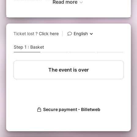
Read more
Cathy Casy
- Chant
Restauration possible dès 19h
21h00 - Philippe et Louis Petrucciani Quintet
Philippe et Louis Petrucciani, issus d’une famille de
musiciens que leur frère Michel a rendus éminemment
célèbre, se sont produits avec ce dernier dans le monde
entier.
Les frères Petrucciani nous proposent un hommage à
Wes Montgomery, un guitariste qui les a bercés dès leur
plus jeune âge. Pour ce tribute ils se sont entourés de
musiciens talentueux : Sébastien Germain au piano,
Pascal Aignan au saxophone ténor et Syvain Ghio à la
batterie.
Un quintet qui, assurément, a tout pour séduire et
passionner les mélomanes.
Philippe PETRUCCIANI
- Guitare