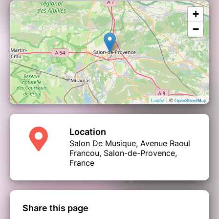
Sébastien GERMAIN
- Piano
+
Pascal AIGNAN
- Saxophone ténor
Louis PETRUCCIANI
- Contrebasse
−
Sylvain GHIO
- Batterie
| ©
Leaflet
OpenStreetMap
Location
Salon De Musique, Avenue Raoul
Francou, Salon-de-Provence,
France
Share this page