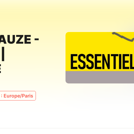
AUZE -
|
E
: Europe/Paris