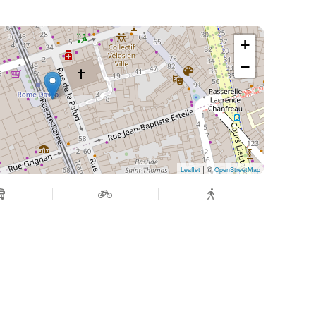
+
−
| ©
Leaflet
OpenStreetMap