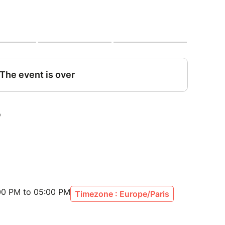
 l'ombre
s dans une ambiance détendue
ique, de l'eau et une nappe ou un plaid pour
t et les consignes pratiques seront envoyés par
vénement.
chapeau et de la crème solaire — juillet oblige !
, l'événement pourra être reporté
ement si la nouvelle date ne te convient pas).
eport météo.
'être potentiellement photographié(e) ou filmé(e)
:00 PM to 05:00 PM
Timezone : Europe/Paris
ens, 25 ans et plus, souhaitant faire des