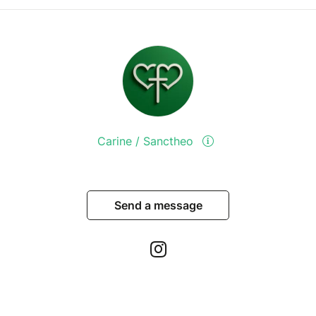
Carine / Sanctheo
Send a message