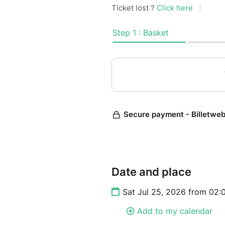
– Installation sur la pelouse à
– Échanges en petits groupe
– Jeux et moment convivial
– Chacun apporte son pique-n
s'asseoir
Le point de rendez-vous exac
mail quelques jours avant l'é
Prévoyez une tenue légère, un 
En cas de très mauvais temps
(remboursement possible uniqu
Pas de remboursement hors r
Date and place
En participant, tu acceptes d
Sat Jul 25, 2026 from 02
pour la communication.
Add to my calendar
Pour hommes et femmes chréti