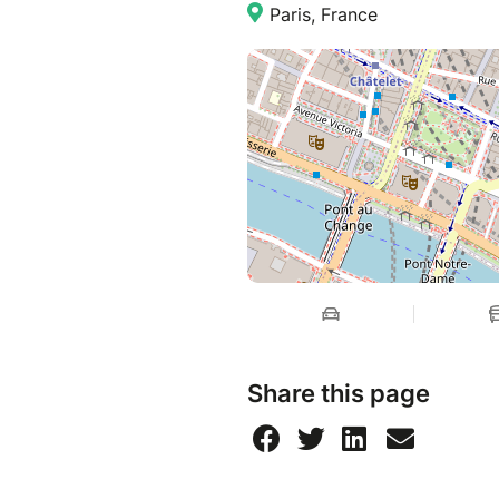
Paris, France
rencontres authentiques.
Un jardin. Un moment simple.
en plein air.
Pour suivre nos prochains év
Instagram :
https://www.inst
Chaîne WhatsApp :
https://whatsapp.com/cha
Share this page