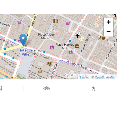
 Et peut-être une belle rencontre qui commence
+
−
énements :
agram.com/sanctheo
nnel/0029Vb6NsaM30LKM7GN8YA1g
| ©
Leaflet
OpenStreetMap