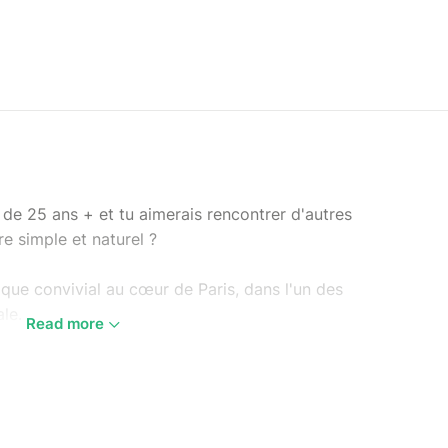
e de 25 ans + et tu aimerais rencontrer d'autres
e simple et naturel ?
que convivial au cœur de Paris, dans l'un des
ale.
Read more
let à 14h à Paris (proche métro Concorde). Fin à
té pour rentrer facilement.