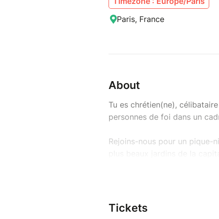
Timezone : Europe/Paris
Paris, France
About
Tu es chrétien(ne), célibatair
personnes de foi dans un cadr
Rejoins-nous pour un pique-ni
plus beaux jardins de la capit
Rendez-vous le samedi 25 juil
17h, avec transports à proximi
Tickets
Au programme :