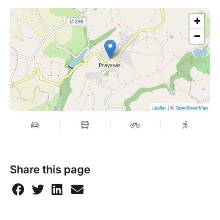
+
−
| ©
Leaflet
OpenStreetMap
Share this page