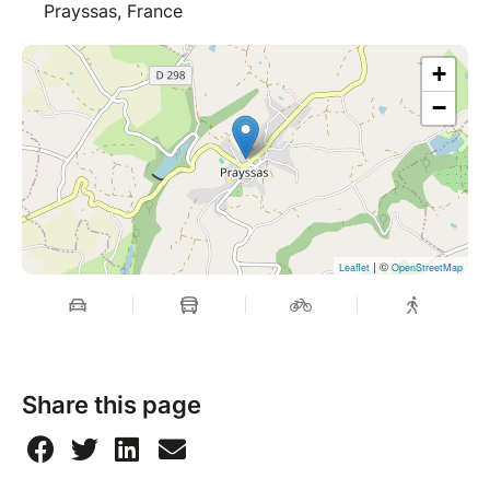
Prayssas, France
+
−
| ©
Leaflet
OpenStreetMap
Share this page