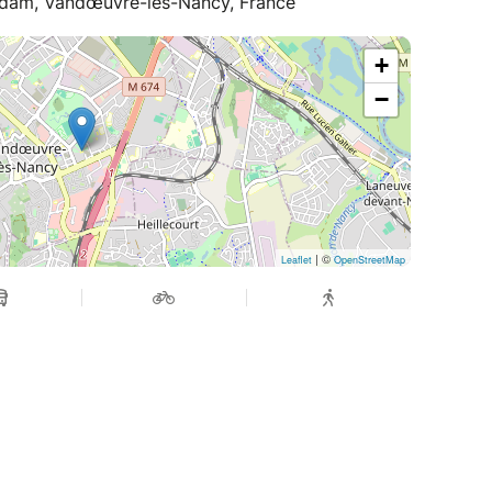
dam, Vandœuvre-lès-Nancy, France
+
−
| ©
Leaflet
OpenStreetMap