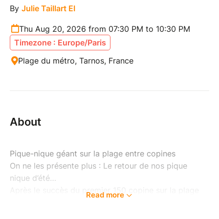
By
Julie Taillart EI
Thu Aug 20, 2026 from 07:30 PM to 10:30 PM
Timezone : Europe/Paris
Plage du métro, Tarnos, France
About
Pique-nique géant sur la plage entre copines
On ne les présente plus : Le retour de nos pique
nique d’été…
Après le succès du premier 150 copine sur la plage
Read more
on est parti pour le dernier de l'été.
Et pour ce deuxième rendez-vous de l’année, on sort