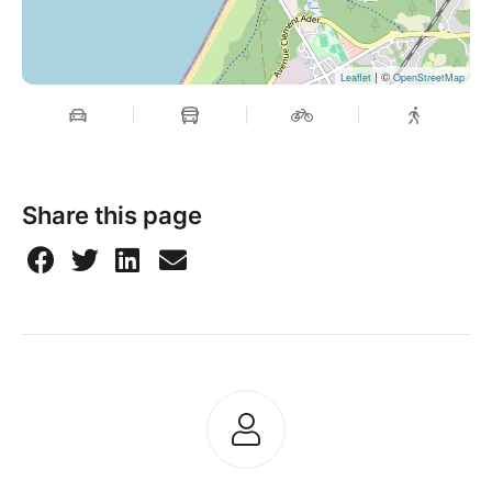
copines2
Bisous à toutes
| ©
Leaflet
OpenStreetMap
Share this page