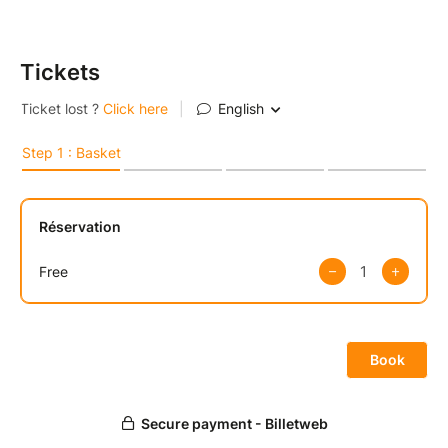
le grand jeu alors je vous conseille de ne pas
manquer celui-là :`
Tickets
Le DJ sera là @titi jeff
Dress code : COLOR POWE4R (proposé )
LES ENFANTS SONT LES BIENVENUS POUR LES
MAMANS.
Le programme (flexible, comme toujours) :
19h30 - Accueil, papotages, pique-nique partagé
� 20h00 - Jeux, musique, rires, connexions
� 20h30 - 22h30 Danse, coucher de soleil, vibes de
feu jusqu’à la nuit tombée
À RAMENER :
Un plat sucré ou salé à partager
Une boisson
Un drap de plage
Un verre (couverts si besoin)
Un sac poubelle pour vos déchets (on laisse la plage