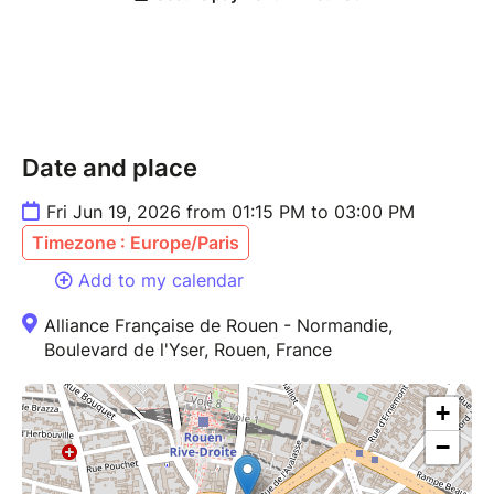
drink, or a specialty to share with others. Sweet or
savory, homemade or store-bought… everyone is
welcome!
Departure from the AF at 1:15 PM
Free event
Date and place
Fri Jun 19, 2026 from 01:15 PM to 03:00 PM
Timezone : Europe/Paris
Add to my calendar
Alliance Française de Rouen - Normandie,
Boulevard de l'Yser, Rouen, France
+
−