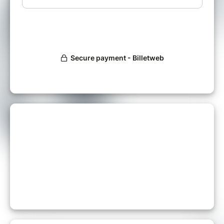
- Finis les frais inutiles, les déplacements
incessants et les pertes de temps
*Interview de présentation vidéo + Diffusion
sur InfoAvignon offerte pour celui ou celle qui
récupère le plus de carte de visite
ATTENTION, VOUS DEVEZ PARTICIPER A
L'INTEGRALITE DE LA SEANCE DE 8H30 à
10H.