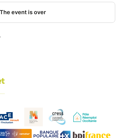
 moteurs de la transition de leur territoire ? -
FF
 essentiel dans la vitalité économique et sociale
elles aussi devenir des actrices de la transition
t leur propre performance ?
ndustrielle et Territoriale (EIT) « Transition –
entreprises du Cœur d’Hérault », cet atelier
ets de coopérations locales entre entreprises,
itoire.
énéfices possibles pour les dirigeants :
réduction des coûts, nouvelles synergies locales,
tion de valeur.
d’aborder les freins, les conditions de réussite et
ibles aux TPE et PME souhaitant s’engager dans
YDEL Pays Cœur d’Hérault, membre de l’Agence
at avec la Chaire ECOCIRCULAB de Montpellier, la