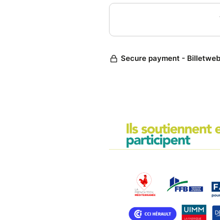
2. Et si les TPE devenaient des
animé par Georges GORBATO
Les TPE et PME jouent un rôle
des territoires. Mais peuvent-
territoriale tout en renforçan
À travers le projet d’Écologie I
Adaptation – Performance des 
proposera des exemples concr
collectivités et acteurs du terr
Nous échangerons autour des b
mutualisation de ressources, 
attractivité, résilience et créa
L’atelier permettra également 
les premières actions access
une dynamique territoriale.
Ce projet est porté par le S
des Transitions, en partenari