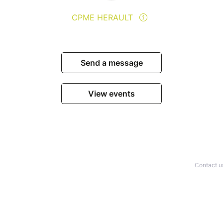
– Format Découverte animée par Céline Gastine
mes de la finance et leur impact concret sur
CPME HERAULT
le vivant.
if et accessible, cette mini-fresque permet de
nt, comment il circule dans notre société… et
Send a message
ier clé des transitions écologiques et sociales.
cul, échanger et repartir avec des repères, même
s.
View events
nts et de financement BPI pour les entreprises -
ntiane Gire de la BPI - Atelier participatif.
un levier concret pour recruter, fidéliser et
Contact u
déconstruire les idées reçues (kahoot)
 qu’est la mobilité inclusive
s à mettre en place par les PME (RH, QVT,