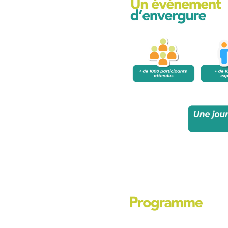
-Un salon dédié à l’économie
-La mise en avant des acteur
-La valorisation des initiativ
-8 pavillons thématiques pour
acteur référent :
1) solutions numériques res
2) construction responsable 
3) finance durable - BPPI 
4) entreprises responsable
CPME HERAULT
5) impact social et sociétal
Mission - FACE HERAULT
6) décarbonation des mobilit
7) transitions environnemen
8) énergies renouvelables -
-Plus de 100 stands et atelie