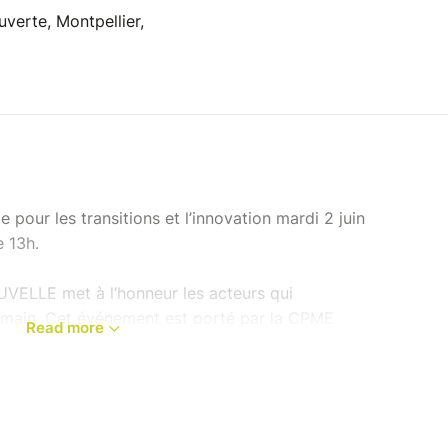
verte, Montpellier,
pour les transitions et l’innovation mardi 2 juin
e 13h.
VELLE met à l’honneur les acteurs qui
emain. Cet événement est porté par la CPME
Read more
itions et a pour ambition de rassembler
orteurs de projets autour des enjeux de
e développement durable.