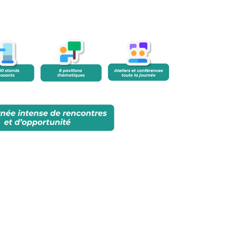
 responsable et aux innovations durables
s économiques engagés du territoire
es locales en matière de RS
 structurer les parcours de visite portés par un
ponsables - DIGITAL 113 & LA FRENCH TECH
- FFB
FRANCE - BANQUE POPULAIRE DU SUD
s et engagées - AGENCE DES TRANSITIONS &
 - CRESS - Communauté des Entreprises à
és et logistique durable - CCI HERAULT
tales - POLE REEMPLOI OCCITANIE
 DERBI CEMATER - UIMM
rs thématiques