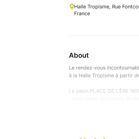
Halle Tropisme, Rue Fontcou
France
About
Le rendez-vous incontournable 
à la Halle Tropisme à partir d
Le salon PLACE DE L’ÈRE NOU
construisent l’économie de d
Hérault et l'Agence des Trans
entreprises, institutions et p
responsabilité sociétale et d
Au programme :