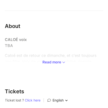
About
CALOÉ voix
TBA
Caloé est de retour ce dimanche, et c'est toujours
une fête. Voix de velours, scat maîtrisé, énergie…
Read more
Cette chanteuse et compositrice est l'une des figures
les plus attachantes du jazz vocal français.
Sur scène, elle captive, scatte, jongle avec les mots.
Elle fait des jam son terrain de jeu… et le vôtre ! Deux
Tickets
albums, deux chapitres d'une belle histoire : Saisons
(2020), poétique et raffiné, salué par la critique, puis
Le Voyageur (2024), où jazz, folk et pop