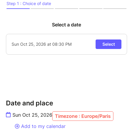
s'entrelacent pour nous emmener dans un imaginaire
généreux. Une artiste qui avance, qui explore, et ça
s'entend !
Depuis 2018, la chanteuse arpente la scène du Baiser
Salé pour les jam estivales et pour animer une fois
par mois les jam du dimanche, soirées orientées vers
les jeunes talents. 45 min de concert qui donne le LA,
puis place à la JAM !!
---------------
CALOÉ voice
TBA
Date and place
Caloé is back this Sunday, and it's always a party.
With her velvety voice, masterful scatting and
Sun Oct 25, 2026
Timezone : Europe/Paris
energy, this singer-songwriter is one of the most
Add to my calendar
engaging figures on the French vocal jazz scene.