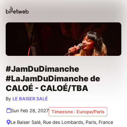
#JamDuDimanche
#LaJamDuDimanche de
CALOÉ - CALOÉ/TBA
By
LE BAISER SALÉ
Sun Feb 28, 2027
Timezone : Europe/Paris
Le Baiser Salé, Rue des Lombards, Paris, France