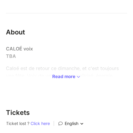
About
CALOÉ voix
TBA
Caloé est de retour ce dimanche, et c'est toujours
une fête. Voix de velours, scat maîtrisé, énergie…
Read more
cette chanteuse et compositrice est l'une des figures
les plus attachantes du jazz vocal français
Sur scène, elle captive, scatte, jongle avec les mots.
Elle fait des jam son terrain de jeu… et le vôtre ! Deux
Tickets
albums, deux chapitres d'une belle histoire : Saisons
(2020), poétique et raffiné, salué par la critique, puis
Le Voyageur (2024), où jazz, folk et pop