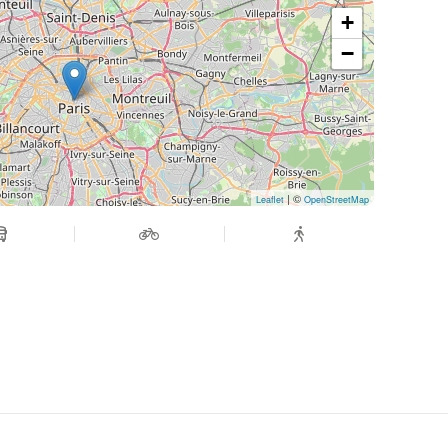
pop intertwine to take us into a generous
+
ves forward, who explores, and you can hear it!
−
n taking to the stage at Baiser Salé for the
 Sunday jams once a month, evenings dedicated
oncert that sets the tone, then it's time for the
| ©
Leaflet
OpenStreetMap