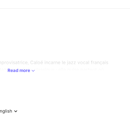
provisatrice, Caloé incarne le jazz vocal français
Jazz, pop, folk, classique ; elle puise partout où
Read more
voix reconnaissable dès les premières notes. Une
 amour du jeu et de la liberté.
, jongle avec les mots. Elle fait des jam son
Deux albums, deux chapitres d'une belle histoire :
ffiné, salué par la critique, puis Le Voyageur
 s'entrelacent pour nous emmener dans un
te qui avance, qui explore, et ça s'entend !