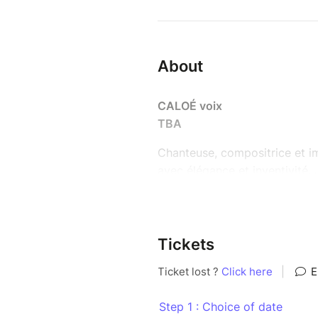
About
CALOÉ voix
TBA
Chanteuse, compositrice et im
avec élégance et inventivité. 
ça l'inspire, portée par une 
fraîcheur, une spontanéité, un
Sur scène, elle captive, scatte
Tickets
terrain de jeu… et le vôtre ! 
Saisons (2020), poétique et ra
(2024), où jazz, folk et pop
imaginaire généreux. Une artis