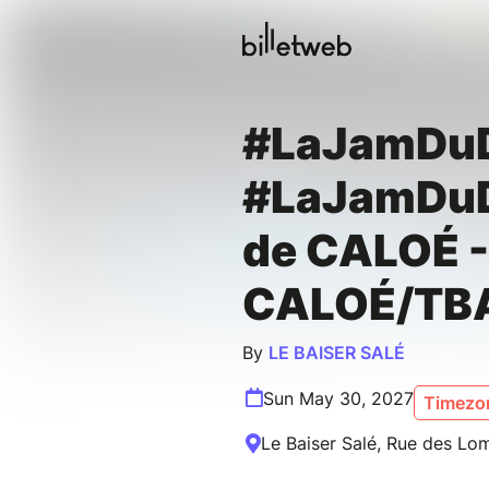
#LaJamDu
#LaJamDu
de CALOÉ -
CALOÉ/TB
By
LE BAISER SALÉ
Sun May 30, 2027
Timezon
Le Baiser Salé, Rue des Lom