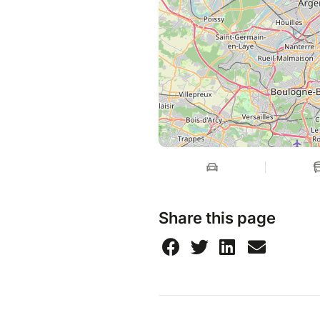
(2024), where jazz, folk and 
imagination. An artist who mo
Since 2018, the singer has bee
summer jams and to host the
to young talent. A 45-minute c
JAM!
Share this page