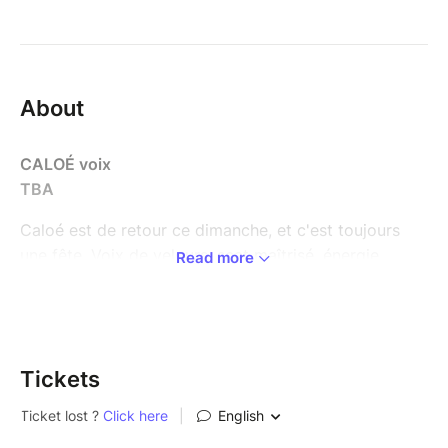
About
CALOÉ voix
TBA
Caloé est de retour ce dimanche, et c'est toujours
une fête. Voix de velours, scat maîtrisé, énergie…
Read more
cette chanteuse et compositrice est l'une des figures
les plus attachantes du jazz vocal français.
Sur scène, elle captive, scatte, jongle avec les mots.
Elle fait des jam son terrain de jeu… et le vôtre ! Deux
Tickets
albums, deux chapitres d'une belle histoire : Saisons
(2020), poétique et raffiné, salué par la critique, puis
Le Voyageur (2024), où jazz, folk et pop