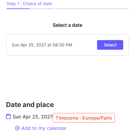
s'entrelacent pour nous emmener dans un imaginaire
généreux. Une artiste qui avance, qui explore, et ça
s'entend !
Depuis 2018, la chanteuse arpente la scène du Baiser
Salé pour les jam estivales et pour animer une fois
par mois les jam du dimanche, soirées orientées vers
les jeunes talents. 45 min de concert qui donne le LA,
puis place à la JAM !!
---------------
CALOÉ voice
TBA
Date and place
Caloé is back this Sunday, and it's always a party.
With her velvety voice, masterful scatting and
Sun Apr 25, 2027
Timezone : Europe/Paris
energy, this singer-songwriter is one of the most
Add to my calendar
engaging figures on the French vocal jazz scene.