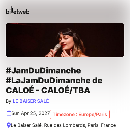
#JamDuDimanche
#LaJamDuDimanche de
CALOÉ - CALOÉ/TBA
By
LE BAISER SALÉ
Sun Apr 25, 2027
Timezone : Europe/Paris
Le Baiser Salé, Rue des Lombards, Paris, France