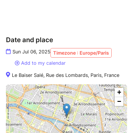
et brésiliens.
Entouré de musiciens talentueux, Malo Ropers vous
embarque pour une heure de concert dans une
énergie irrésistiblement joyeuse et communicative.
Impossible de rester immobile sur son siège !
Date and place
--------
Sun Jul 06, 2025
Timezone : Europe/Paris
The Ghost-Note project is the brainchild of multi-
Add to my calendar
Grammy Award-winning artists Robert Sput Searight
Le Baiser Salé, Rue des Lombards, Paris, France
and Nate Werth, known the world over for their stints
with sensation band Snarky Puppy. A true celebration
of music, their project takes listeners on a
+
breathtaking journey through a bewitching groove,
−
the kind that grabs you and invites you to sway
irresistibly, inspired by influences from James Brown,
J Dilla and the Beastie Boys, to West African, Afro-
Cuban and Brazilian folk samba rhythms.