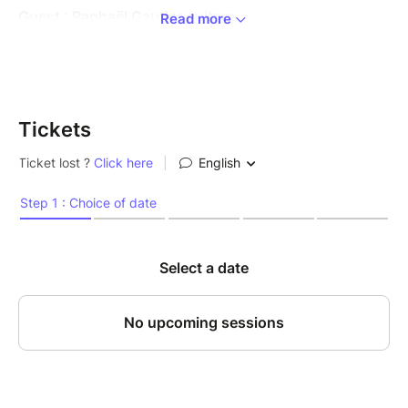
Guest : Raphaël Gautier guitare
Read more
Chaque 2ᵉ dimanche du mois, le Baiser Salé se
transforme en un véritable laboratoire musical où se
rencontrent créativité, énergie et improvisation. À
l’initiative de cette aventure sonore : Sotiris Tsolis,
Tickets
batteur exceptionnel et leader charismatique, dont le
jeu précis et intense fait de chaque session un
moment unique et très attendu par les amateurs de
toutes musiques
La Jam du Dimanche n’est pas qu’une scène ouverte :
c’est un espace de rencontre et de partage, où
musiciens confirmés, jeunes talents et amateurs de
jazz se retrouvent pour expérimenter et se laisser
surprendre. Ici, les styles se mélangent, les
générations se croisent, et l’improvisation devient le
moteur d’une expérience collective qui met le feu aux