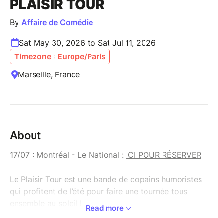
PLAISIR TOUR
By
Affaire de Comédie
Sat May 30, 2026 to Sat Jul 11, 2026
Timezone : Europe/Paris
Marseille, France
About
17/07 : Montréal - Le National :
ICI POUR RÉSERVER
Le Plaisir Tour est une bande de copains humoristes
qui profitent de l’été pour faire une tournée tous
ensemble au soleil !
Read more