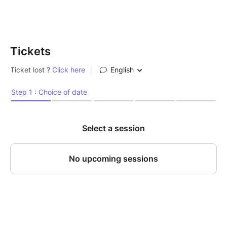
Voici les dates restantes de la tournée 2026 :
03/07 : Toulon - Théâtre le Colbert - LANCEMENT
DU SPECTACLE à 20H00
Tickets
05/07 : Aix - Le Set Club - LANCEMENT DU
SPECTACLE à 21H00
07/07 : Marseille - Hôtel Nhow - 1 SHOW à 20H00 et
1 SHOW à 21h45
08/07 : Ventabren - Moulin de la Récense - 1 SHOW à
20H00 et 1 SHOW à 21h45
11/07 : Hyères - Pasino - LANCEMENT DU
SPECTACLE à 20H00
17/07 : Montréal - Le National :
ICI POUR RÉSERVER