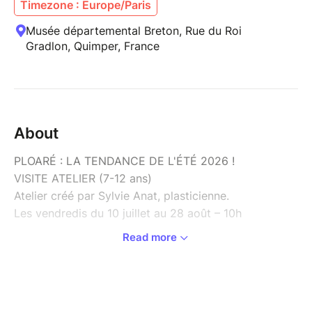
Timezone : Europe/Paris
Musée départemental Breton, Rue du Roi
Gradlon, Quimper, France
About
PLOARÉ : LA TENDANCE DE L'ÉTÉ 2026 !
VISITE ATELIER (7-12 ans)
Atelier créé par Sylvie Anat, plasticienne.
Les vendredis du 10 juillet au 28 août – 10h
Read more
Après une découverte des habits traditionnels de la
mode de Ploaré, direction l’atelier d’art plastique pour
réinterpréter ce costume : conserve la coupe
d’origine avec une esthétique d’aujourd’hui ! À l’aide