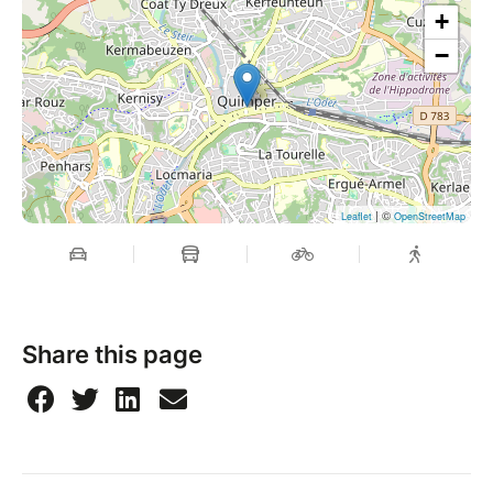
+
−
| ©
Leaflet
OpenStreetMap
Share this page