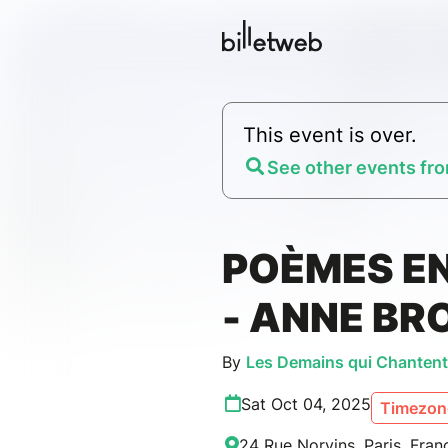
This event is over.
See other events fro
POÈMES EN
- ANNE B
By
Les Demains qui Chantent
Sat Oct 04, 2025
Timezone
24 Rue Norvins, Paris, Fran