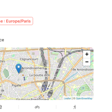
e : Europe/Paris
nce
+
−
| ©
Leaflet
OpenStreetMap