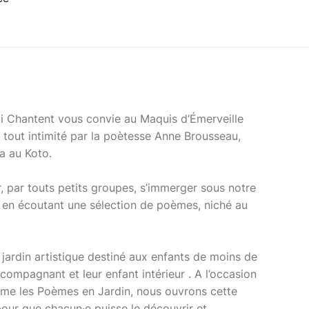
 Chantent vous convie au Maquis d’Émerveille
 tout intimité par la poètesse Anne Brousseau,
a au Koto.
r, par touts petits groupes, s’immerger sous notre
é en écoutant une sélection de poèmes, niché au
 jardin artistique destiné aux enfants de moins de
ccompagnant et leur enfant intérieur . A l’occasion
mme les Poèmes en Jardin, nous ouvrons cette
pour que chacun·e puisse le découvrir et