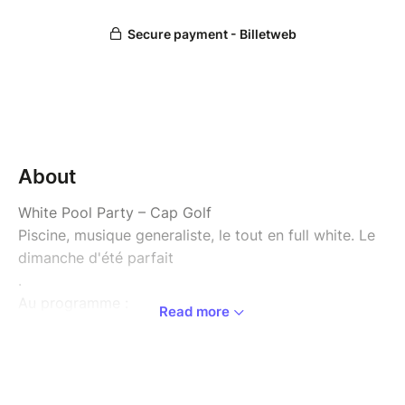
About
White Pool Party – Cap Golf
Piscine, musique generaliste, le tout en full white. Le
dimanche d'été parfait
.
Au programme :
Read more
Piscine ouverte jusqu'à 21h30
Ambiance generaliste – DJ Set
Pistolet à eau
⛳ Mini-golf illuminé pour la nuit