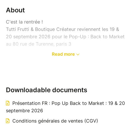
About
C'est la rentrée !
Tutti Frutti & Boutique Créateur reviennent les 19 &
20 septembre 2026 pour le Pop-Up : Back to Market
au 80 rue de Turenne, paris 3
Read more
Les catgerories :
CRÉATEURS . VINTAGE . MODE . BIJOUX . LIFESTYLE
. ACCESSOIRES . BEAUTÉ . FOOD
ATTRIBUTION DES EMPLACEMENTS :
Downloadable documents
>> Les emplacements sont attribués par l'équipe
d'organisation en fonction :
Présentation FR : Pop Up Back to Market : 19 & 20
de la zone réservée (Standard, Premium ou
septembre 2026
Vitrine),
Conditions générales de ventes (CGV)
du format du stand (1, 2 ou 3 mobiliers),