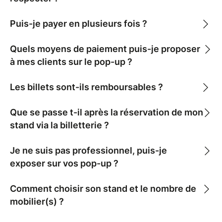
⚠️ Important
Puis-je payer en plusieurs fois ?
Les Conditions Générales de Vente sont à lire
attentivement avant tout règlement. ->CGV
Quels moyens de paiement puis-je proposer
:
LIEN
à mes clients sur le pop-up ?
Un chèque de caution est obligatoire pour
valider votre participation.
Les billets sont-ils remboursables ?
-->Assurance annulation :
Que se passe t-il après la réservation de mon
Il est possible de souscrire à une assurance
stand via la billetterie ?
annulation uniquement via la billetterie.
Nous vous recommandons vivement d’y souscrire :
Je ne suis pas professionnel, puis-je
>>En cas de non-participation, vous pourrez être
exposer sur vos pop-up ?
remboursé à minimum 70%, voire 100% sur
présentation d’un certificat médical ou justificatif
professionnel.
Comment choisir son stand et le nombre de
(Toutes les informations sont détaillées directement
mobilier(s) ?
sur la billetterie via Billetweb, et non auprès de