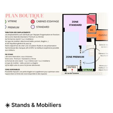
du type de mobilier sélectionné (table,
portant, étagère…),
et de l'équilibre général du pop-up.
-> Notre objectif est de créer une circulation fluide et
une présentation harmonieuse des marques afin
d'offrir la meilleure expérience possible aux visiteurs.
Les modalités détaillées de l’événement sont
disponibles via le lien suivant :
PRESENTATION
--> Réservation des stands :
Les réservations de stands se font uniquement via la
billetterie en ligne.
Étapes de réservation :
1/ Je choisis ma zone et maa catégorie (Prémium,
☀️ Stands & Mobiliers
Standard, Vitrine puis Hors bijoux / Bijoux) et enfin la