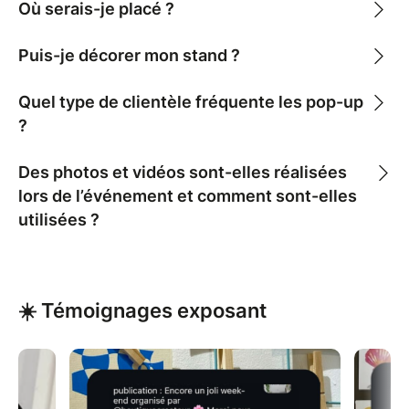
l’organisateur.)
Où serais-je placé ?
Nous restons à votre disposition pour toute question.
Puis-je décorer mon stand ?
Email : tuttifrutti.videdressing@gmail.com /
boutiquecreateurparis@gmail.com
Quel type de clientèle fréquente les pop-up
Instagram : tuttifrutti.videdressing / boutiquecreateur
?
Des photos et vidéos sont-elles réalisées
lors de l’événement et comment sont-elles
utilisées ?
☀️ Témoignages exposant