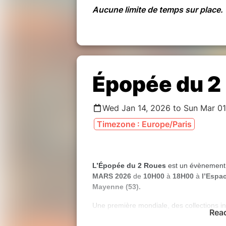
Aucune limite de temps sur place.
Épopée du 2
Wed Jan 14, 2026 to Sun Mar 01
Timezone : Europe/Paris
L’Épopée du 2 Roues
est un évènemen
MARS 2026
de
10H00
à
18H00
à
l’Espa
Mayenne (53).
Une première mondiale, des collections i
Rea
Cette exposition a pour but de retracer
l’