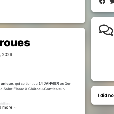
 roues
, 2026
t
unique
, qui se tient du
14 JANVIER
au
1er
ce Saint Fiacre à Château-Gontier-sur-
I did n
nédites…
d more
histoire fascinante du deux-roues
, de ses