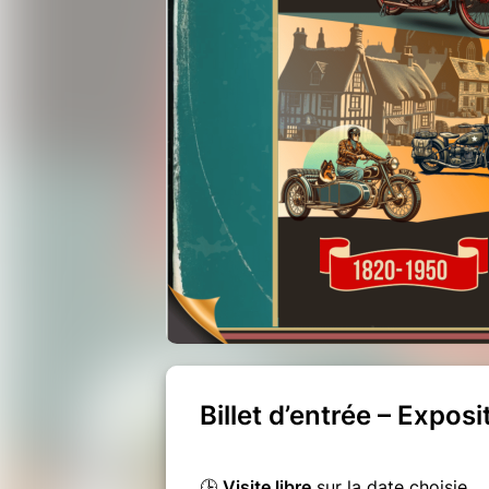
Billet d’entrée – Expos
🕒
Visite libre
sur la date choisie