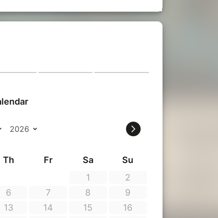
scène par
Jean-Luc Gaignard et Pégase
ues variées et immersives qui retracent
puyant sur des moments clés de leur histoire,
 et les débuts du motocycle.
ct de ces inventions sur la mobilité et les modes
lle grâce à l’univers du cinéma.
le intègre aussi une dimension didactique sur
 défis environnementaux et de la mobilité
 transport, l'Épopée du 2 Roues s'inscrit dans