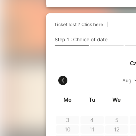
débuts en
1820
jusqu’en
1950
, mise en 
Evènements.
L'Épopée du 2 Roues aborde des thématiq
l'évolution du vélo et de la moto, en s'ap
comme le premier Tour de France en 1903
Plus de
500 deux-roues
illustrent l’impa
de vie et apportent une dimension culture
L’exposition ne se limite pas au passé, el
l’usage actuel du vélo comme solution aux
durable.
En soulignant l'importance de ce moyen de
une démarche éducative et responsable