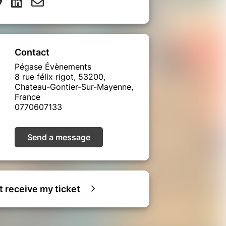
Contact
Pégase Évènements
8 rue félix rigot, 53200,
Chateau-Gontier-Sur-Mayenne,
France
0770607133
Send a message
ot receive my ticket