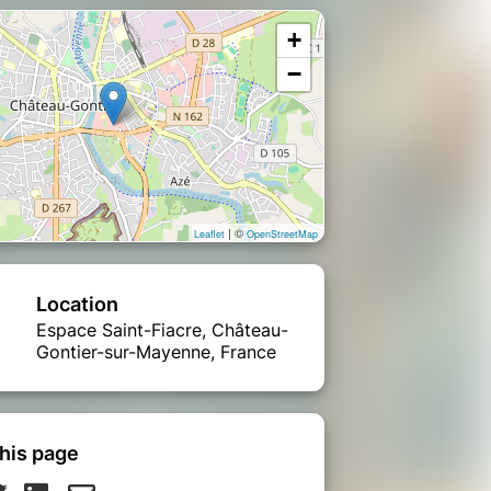
+
−
| ©
Leaflet
OpenStreetMap
Location
Espace Saint-Fiacre, Château-
Gontier-sur-Mayenne, France
his page