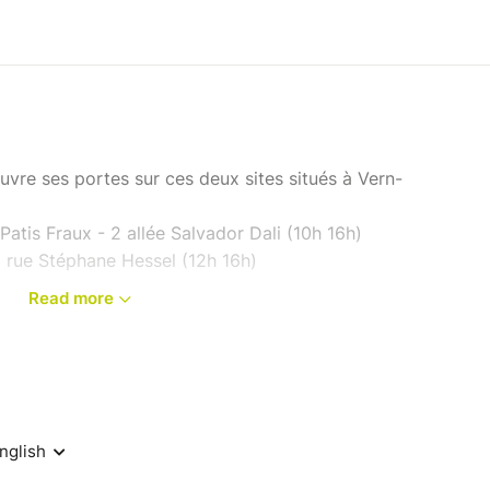
uvre ses portes sur ces deux sites situés à Vern-
atis Fraux - 2 allée Salvador Dali (10h 16h)
1 rue Stéphane Hessel (12h 16h)
Read more
ée :
cription ci-dessous, durée 45 minutes.
scription), durée 45 minutes
ors les murs avec le SAVS et le SAMSAH
 Patis Fraux
rofessionnelle au Centre de Réadaptation du Patis