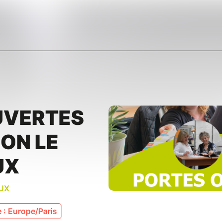
UVERTES
ON LE
UX
AUX
 : Europe/Paris