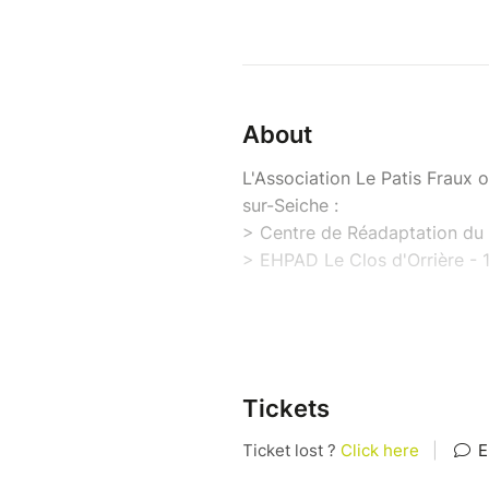
About
L'Association Le Patis Fraux o
sur-Seiche :
> Centre de Réadaptation du P
> EHPAD Le Clos d'Orrière - 
Au programme de cette journ
➡️ des visites guidées sur ins
➡️ des tables rondes (sans in
Tickets
✅ 11h00 - Accompagnement h
au Centre de Réadaptation du
✅ 13h30 - La réhabilitation p