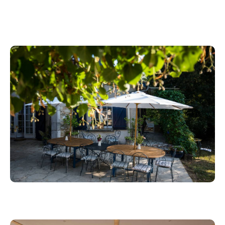
La Metta Villa vous ouvre ses portes le temps d'une
journée. L'occasion de venir se recontrer, échanger,
visiter et tisser du lien.
Nous sommes ravis de vous offrir pour cette journée
printannière une sélection d'ateliers et de cours
gratuits, pour vous permettre de venir goûter
l'essence de ce lieu qui nous fait vibrer. Nous
proposerons également une offre restrauration en
accord avec nos valeurs; une cuisine végétarienne,
gourmande et de saison, concoctée par notre chef en
résidence Thomas Billet.
Au plaisir de vous y retouver,
Toute l'équipe de la Metta Villa