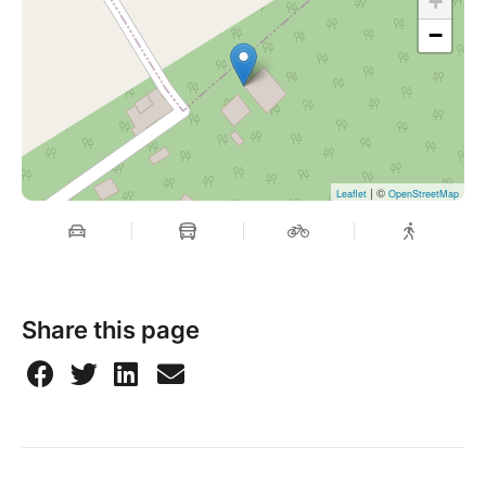
+
−
| ©
Leaflet
OpenStreetMap
Share this page