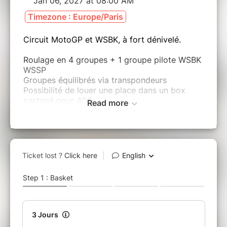
Jan 06, 2027 at 08:00 AM
Timezone : Europe/Paris
Circuit MotoGP et WSBK, à fort dénivelé.
Roulage en 4 groupes + 1 groupe pilote WSBK
WSSP
Groupes équilibrés via transpondeurs
Possibilité de louer une place dans un box
partagé pour 40€
Read more
Service montage et vente de pneus
Service photo
Service assistance mécanique / Vente de
pneus.
Possibilité location de moto
Hôtels à proximité immédiate du circuit
Droit pour dormir sur le paddock de 20€ par
nuit
Assurance individuelle - Rapatriement
obligatoire, disponible sur Assuracing
sinon licence FFM ou équivalent.
Option Assurance annulation +8% du panier