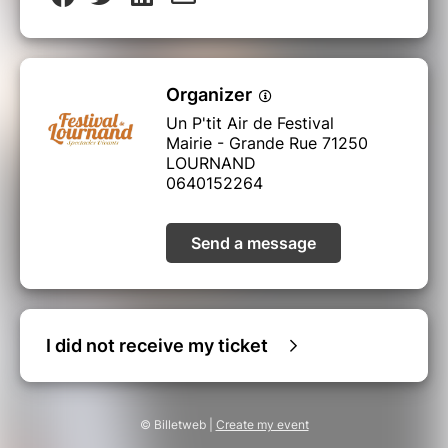
Organizer
Un P'tit Air de Festival
Mairie - Grande Rue 71250
LOURNAND
0640152264
Send a message
I did not receive my ticket
© Billetweb |
Create my event