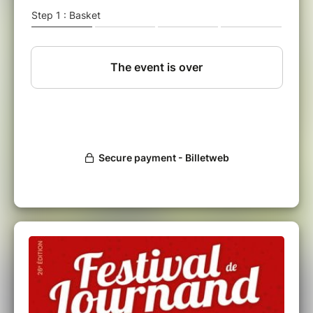
clownesque - tout public
Lournand - 17h30
Cathy est une chanteuse d’Opéra douée et
imprévisible : Elle respire, mange, dort avec
Bizet, Mozart, Verdi…
Jack est un musicien-chanteur de «formation
autodidacte en guitare country»... Un duo
détonnant !
JE VOUS AIME
Cie Répète un peu pour voir - Chant - tout public
Lournand - 19h00
Les six interprètes se mêlent aux spectateurs,
déambulent parmi eux, chantent au creux de leurs
oreilles, les regardent droit dans les yeux, dansent
dans leurs espaces… Je vous aime, c’est une
déclaration d’amour au public !
Le spectacle de la soirée :
"POUR ALLER
OÙ ?"
Cie K-Bestan
Cirque poétique
- tout public / à partir de 8 ans