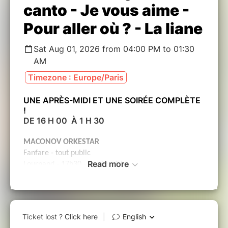
canto - Je vous aime -
Pour aller où ? - La liane
Sat Aug 01, 2026 from 04:00 PM to 01:30
AM
Timezone : Europe/Paris
UNE APRÈS-MIDI ET UNE SOIRÉE COMPLÈTE
!
DE 16 H 00 À 1 H 30
MACONOV ORKESTAR
Fanfare
- tout public
Read more
Lournand - 17h30 - Durée : 1 h
C’est une fanfare qui vous fera danser et
voyager entre l’émotion et la folie.
COYOTE ET BEL CANTO
Cie Une autre Carmen - Théâtre musical et