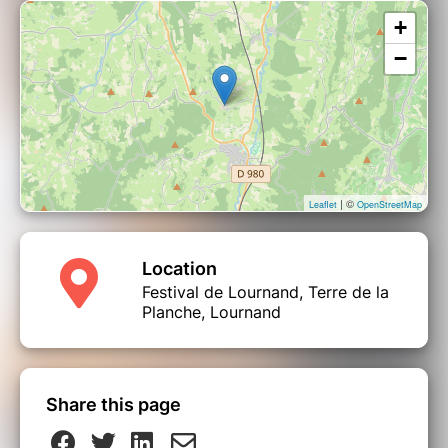
une musique électrique aux textures cuivrées, sur les
+
rythmes des caraïbes au pacifique.
Sur scène, La Liane propage un son chaud et une
−
poésie engagée qui met les cœurs en mouvement.
Accrochez-vous à La Liane !
| ©
Leaflet
OpenStreetMap
Location
Festival de Lournand, Terre de la
Planche, Lournand
Share this page