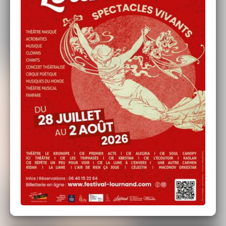
Lournand - 21h30 - Durée : 50 mn
Dans une gare, o
ù
le temps est dicté par le passage
des trains qui ne s'arrêtent pas, Rosie et Arthur
attendent le leur. Le premier qui s'arrêtera, quel qu'il
soit. Pour partir vers un ailleurs forcément
meilleur.
Tout semble les opposer, mais cette attente
forcée va leur permettre de se rencontrer et
transformer cette gare aux allures étranges en un lieu
loufoque et poéti
que.
Un lieu o
ù
le temps disparaît
pour laisser place à l’imagination.
LA LIANE
Concert – Groove Colombien - tout public
Lournand - 23h00
Venu des barrios de Bogotà, le chant d’Angela Erazo
reflète la diversité des musiques colombiennes. Son
voyage la conduit dans la Drôme où elle s’entoure de
musiciens issus du jazz, du rock et de la rue.
La Liane s’inspire des traditions populaires pour créer